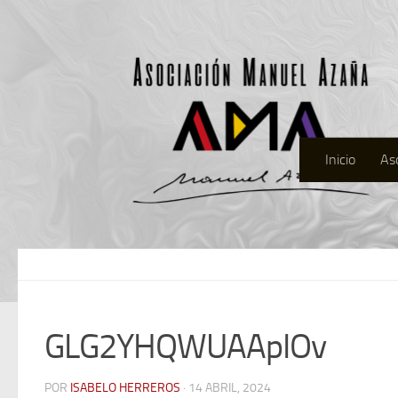
Inicio
As
GLG2YHQWUAApIOv
POR
ISABELO HERREROS
· 14 ABRIL, 2024