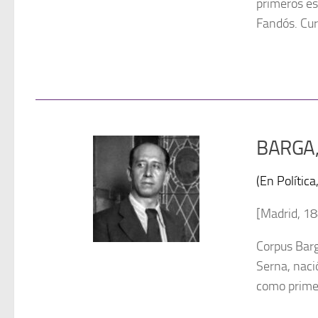
primeros es
Fandós. Cu
BARGA,
(En Polític
[Madrid, 1
Corpus Barg
Serna, nació
como primer