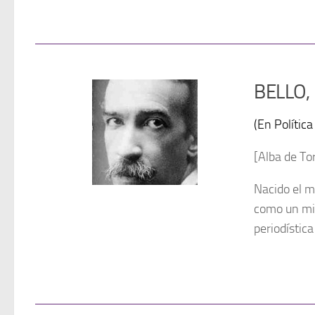
BELLO, 
(En Polític
[Alba de T
Nacido el m
como un mie
periodística