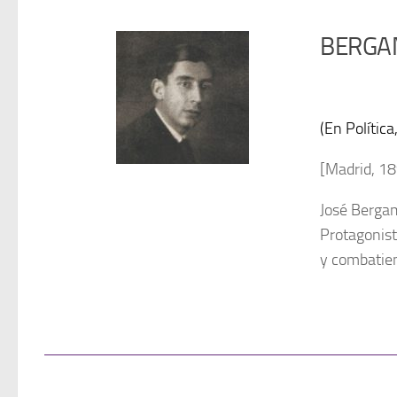
BERGAM
(En Polític
[Madrid, 18
José Bergam
Protagonist
y combatie