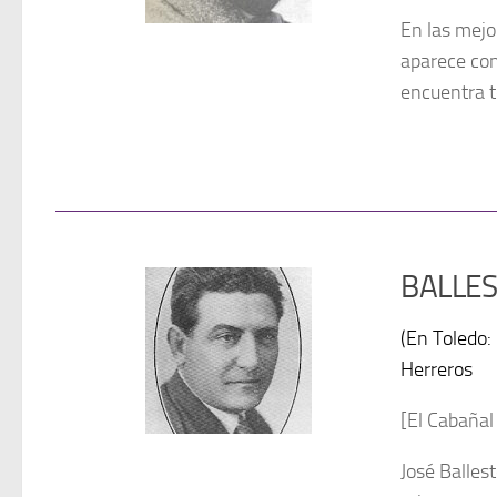
En las mejo
aparece con
encuentra to
BALLES
(En Toledo:
Herreros
[El Cabañal
José Balles