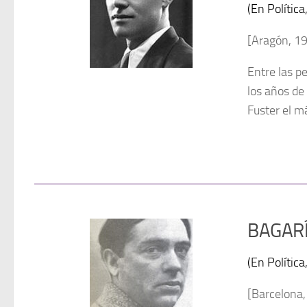
(En Polític
[Aragón, 1
Entre las p
los años de
Fuster el m
BAGARÍA
(En Polític
[Barcelona