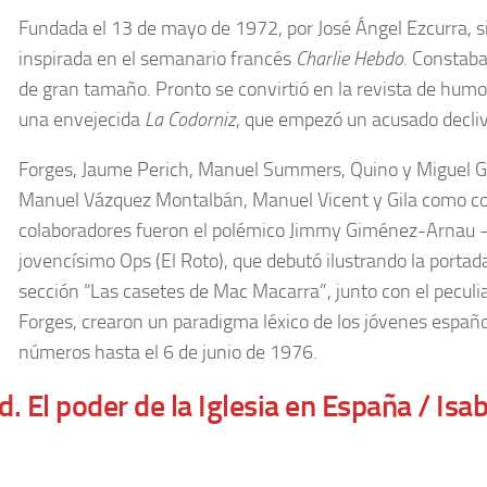
Fundada el 13 de mayo de 1972,​ por José Ángel Ezcurra, 
inspirada en el semanario francés
Charlie Hebdo
.​ Constab
de gran tamaño. Pronto se convirtió en la revista de humo
una envejecida
La Codorniz
, que empezó un acusado declive
Forges, Jaume Perich, Manuel Summers, Quino y Miguel Gi
Manuel Vázquez Montalbán, Manuel Vicent y Gila como col
colaboradores fueron el polémico Jimmy Giménez-Arnau -
jovencísimo Ops (El Roto), que debutó ilustrando la portada
sección “Las casetes de Mac Macarra”, junto con el peculia
Forges, crearon un paradigma léxico de los jóvenes españo
números hasta el 6 de junio de 1976.
d. El poder de la Iglesia en España / Isa