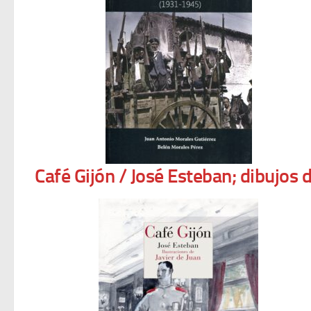
Café Gijón / José Esteban; dibujos 