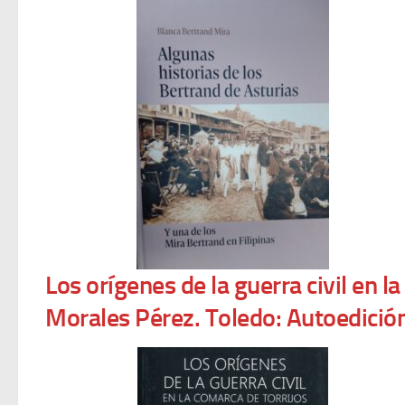
Los orígenes de la guerra civil en 
Morales Pérez. Toledo: Autoedició