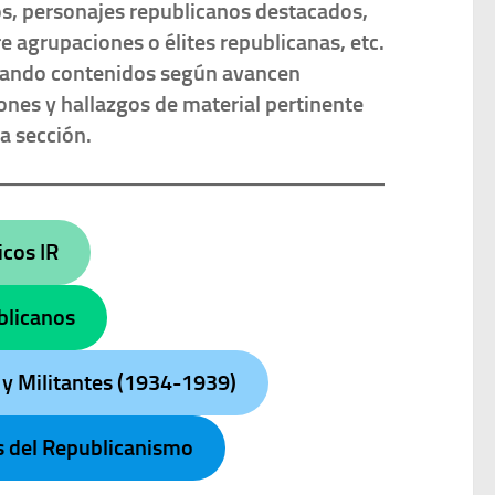
os, personajes republicanos destacados,
e agrupaciones o élites republicanas, etc.
mando contenidos según avancen
iones
y hallazgos de material pertinente
la sección.
icos IR
blicanos
 y Militantes (1934-1939)
s del Republicanismo