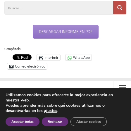
Noticias
Tienda
DESCARGAR INFORME EN PDF
Compártelo:
Imprimir
WhatsApp
Correo electrónico
Utilizamos cookies para ofrecerte la mejor experiencia en
nuestra web.
Contacto
Puedes aprender más sobre qué cookies utilizamos o
desactivarlas en los
ajustes
.
Colabora
Asociación Manuel Azaña © 2020 - Todos los derechos reservados
Aceptar todas
Rechazar
Ajustar cookies
Aviso Legal