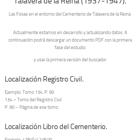
Talavera de la Reina (1937-1947).
Contacto
Las Fosas en el entorno del Cementerio de Talavera de la Reina.
Memoria Histórica
Investigación previa de la represión en Talavera de la Reina (1937-
Actualmente estamos en desarrollo y actualizando datos. A
1947).
continuación podrá descargar un documento PDF con la primera
fase del estudio
Informe Represión en Toledo 1936-1947 | Buscador
Informe de la fosa de abril de 1939 de Tembleque
y usar la primera versión del buscador
Enciclopedia Republicana
Localización Registro Civil.
Militantes históricos IR
Personajes republicanos
Ejemplo: Tomo 134. P. 90
134 – Tomo del Registro Civil
Izquierda Republicana. Agrupaciones y Militantes (1934-1939)
P. 90 – Página de ese tomo.
Izquierda Republicana. Navarra
Izquierda Republicana. Galicia
Localización Libro del Cementerio.
Textos esenciales del republicanismo
Ejemplo: 478/G/42/8/3º