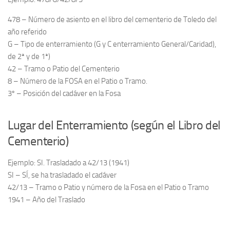
Archivo histórico
478 – Número de asiento en el libro del cementerio de Toledo del
Archivo
año referido
Archivo Documental
G – Tipo de enterramiento (G y C enterramiento General/Caridad),
de 2ª y de 1ª)
Biografía
42 – Tramo o Patio del Cementerio
Cronología fundamental de Manuel Azaña
8 – Número de la FOSA en el Patio o Tramo.
Artículos sobre Manuel Azaña
3º – Posición del cadáver en la Fosa
Ochenta años sin Manuel Azaña
Lugar del Enterramiento (según el Libro del
Bibliografías
Cementerio)
Biblioteca
Catálogo Biblioteca
Ejemplo: SI. Trasladado a 42/13 (1941)
SI – SÍ, se ha trasladado el cadáver
Catálogo Hemeroteca
42/13 – Tramo o Patio y número de la Fosa en el Patio o Tramo
Fondo Mario J. Bonilla
1941 – Año del Traslado
Biblioteca-Novedades
Publicaciones destacadas de nuestra hemeroteca