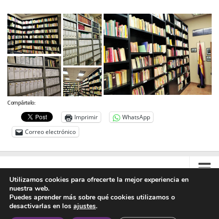
Archivo histórico
Archivo
Archivo Documental
Biografía
Cronología fundamental de Manuel Azaña
Artículos sobre Manuel Azaña
Ochenta años sin Manuel Azaña
Compártelo:
Imprimir
WhatsApp
Bibliografías
Correo electrónico
Biblioteca
Catálogo Biblioteca
Catálogo Hemeroteca
Utilizamos cookies para ofrecerte la mejor experiencia en
Fondo Mario J. Bonilla
nuestra web.
Contacto
Puedes aprender más sobre qué cookies utilizamos o
Biblioteca-Novedades
desactivarlas en los
ajustes
.
Colabora
Asociación Manuel Azaña © 2020 - Todos los derechos reservados
Publicaciones destacadas de nuestra hemeroteca