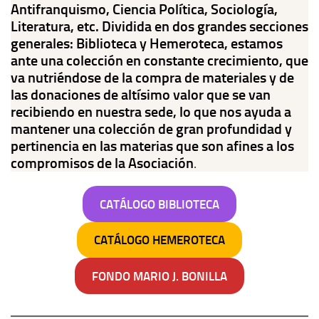
Antifranquismo, Ciencia Política, Sociología,
Contacto
Literatura, etc. Dividida en dos grandes secciones
generales: Biblioteca y Hemeroteca, estamos
Memoria Histórica
ante una colección en constante crecimiento, que
Investigación previa de la represión en Talavera de la Reina (1937-
va nutriéndose de la compra de materiales y de
1947).
las donaciones de altísimo valor que se van
recibiendo en nuestra sede, lo que nos ayuda a
Informe Represión en Toledo 1936-1947 | Buscador
mantener una colección de gran profundidad y
Informe de la fosa de abril de 1939 de Tembleque
pertinencia en las materias que son afines a los
Enciclopedia Republicana
compromisos de la Asociación
.
Militantes históricos IR
CATÁLOGO BIBLIOTECA
Personajes republicanos
Izquierda Republicana. Agrupaciones y Militantes (1934-1939)
CATÁLOGO HEMEROTECA
Izquierda Republicana. Navarra
FONDO MARIO J. BONILLA
Izquierda Republicana. Galicia
Textos esenciales del republicanismo