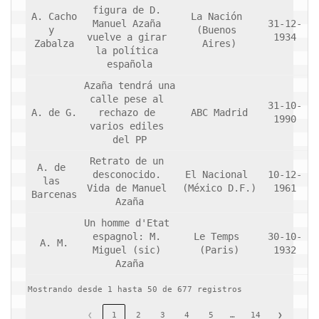
figura de D. 
A. Cacho 
La Nación 
Manuel Azaña 
31-12-
y 
(Buenos 
vuelve a girar 
1934
Zabalza
Aires)
la política 
española
Azaña tendrá una 
calle pese al 
31-10-
A. de G.
rechazo de 
ABC Madrid
1990
varios ediles 
del PP
Retrato de un 
A. de 
desconocido. 
El Nacional 
10-12-
las 
Vida de Manuel 
(México D.F.)
1961
Barcenas
Azaña
Un homme d'Etat 
espagnol: M. 
Le Temps 
30-10-
A. M.
Miguel (sic) 
(Paris)
1932
Azaña
Mostrando desde 1 hasta 50 de 677 registros
…
❮
1
2
3
4
5
14
❯