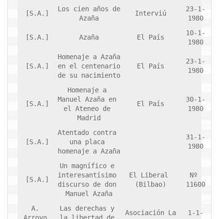
Los cien años de 
23-1-
[S.A.]
Interviú
Azaña
1980
10-1-
[S.A.]
Azaña
El País
1980
Homenaje a Azaña 
23-1-
[S.A.]
en el centenario 
El País
1980
de su nacimiento
Homenaje a 
Manuel Azaña en 
30-1-
[S.A.]
El País
el Ateneo de 
1980
Madrid
Atentado contra 
31-1-
[S.A.]
una placa 
1980
homenaje a Azaña
Un magnífico e 
interesantísimo 
El Liberal 
Nº 
[S.A.]
discurso de don 
(Bilbao)
11600
Manuel Azaña
A. 
Las derechas y 
Asociación La 
1-1-
Arroyo 
la libertad de 