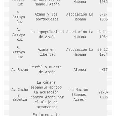
Habana
1935
Ruz
Manuel Azaña
A. 
Azaña y los 
Asociación La 
6-2-
Arroyo 
portugueses
Habana
1935
Ruz
A. 
La impopularidad 
Asociación La 
3-11-
Arroyo 
de Azaña
Habana
1934
Ruz
A. 
Azaña en 
Asociación La 
30-12-
Arroyo 
libertad
Habana
1934
Ruz
Perfil y muerte 
A. Bazan
Atenea
LXII
de Azaña
La cámara 
española aprobó 
A. Cacho 
La Nación 
la acusación 
21-3-
y 
(Buenos 
contra Azaña por 
1935
Zabalza
Aires)
el alijo de 
armamentos
En torno a la 