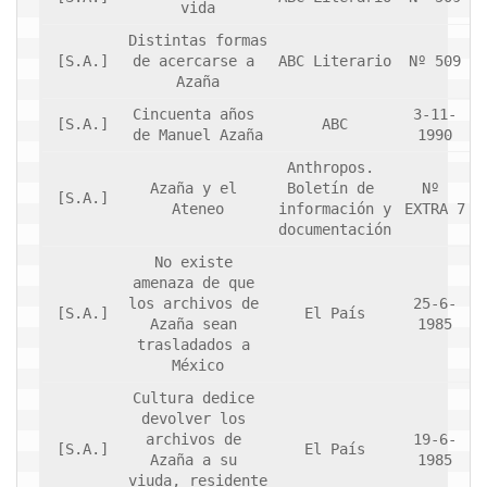
vida
Distintas formas 
[S.A.]
de acercarse a 
ABC Literario
Nº 509
Azaña
Cincuenta años 
3-11-
[S.A.]
ABC
de Manuel Azaña
1990
Anthropos. 
Azaña y el 
Boletín de 
Nº 
[S.A.]
Ateneo
información y 
EXTRA 7
documentación
No existe 
amenaza de que 
los archivos de 
25-6-
[S.A.]
El País
Azaña sean 
1985
trasladados a 
México
Cultura dedice 
devolver los 
archivos de 
19-6-
[S.A.]
El País
Azaña a su 
1985
viuda, residente 