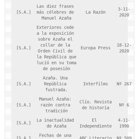
Las diez frases 
3-11-
Noticias
[S.A.]
más célebres de 
La Razón
2020
Manuel Azaña
Tienda
Exteriores cede 
a la exposición 
sobre Azaña el 
collar de la 
18-12-
[S.A.]
Europa Press
Orden Civil de 
2020
la República que 
lució en su toma 
de posesión
Azaña. Una 
[S.A.]
República 
Interfilms
Nº 267
fustrada.
Manuel Azaña: 
Clío. Revista 
[S.A.]
razón contra 
Nº 6
de historia
tradición
La inactualidad 
El 
4-11-
[S.A.]
de Azaña
Independiente
1990
Fechas de una 
[S.A.]
ABC Literario
Nº 509