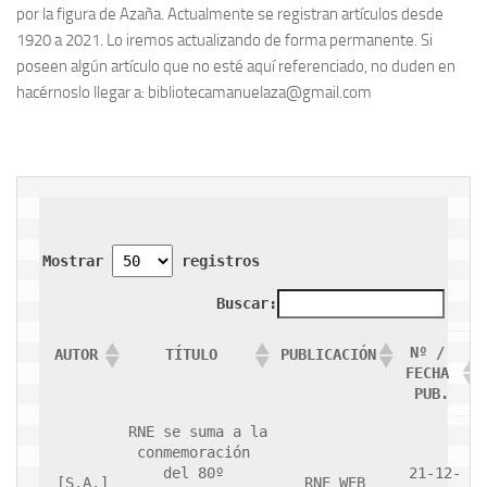
por la figura de Azaña. Actualmente se registran artículos desde
Contacto
1920 a 2021. Lo iremos actualizando de forma permanente. Si
poseen algún artículo que no esté aquí referenciado, no duden en
Memoria Histórica
hacérnoslo llegar a: bibliotecamanuelaza@gmail.com
Investigación previa de la represión en Talavera de la Reina (1937-
1947).
Informe Represión en Toledo 1936-1947 | Buscador
Informe de la fosa de abril de 1939 de Tembleque
Enciclopedia Republicana
Mostrar 
 registros
Militantes históricos IR
Buscar:
Personajes republicanos
Izquierda Republicana. Agrupaciones y Militantes (1934-1939)
Nº / 
AUTOR
TÍTULO
PUBLICACIÓN
FECHA 
Izquierda Republicana. Navarra
PUB.
Izquierda Republicana. Galicia
RNE se suma a la 
conmemoración 
Textos esenciales del republicanismo
del 80º 
21-12-
[S.A.]
RNE WEB