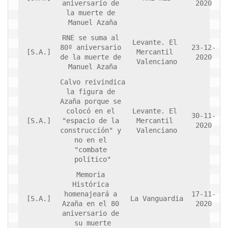
aniversario de 
2020
Archivo histórico
la muerte de 
Manuel Azaña
Archivo
RNE se suma al 
Archivo Documental
Levante. El 
80º aniversario 
23-12-
[S.A.]
Mercantil 
Biografía
de la muerte de 
2020
Valenciano
Manuel Azaña
Cronología fundamental de Manuel Azaña
Calvo reivindica 
Artículos sobre Manuel Azaña
la figura de 
Azaña porque se 
Ochenta años sin Manuel Azaña
colocó en el 
Levante. El 
30-11-
[S.A.]
"espacio de la 
Mercantil 
Bibliografías
2020
construcción" y 
Valenciano
no en el 
Biblioteca
"combate 
Catálogo Biblioteca
político"
Memoria 
Catálogo Hemeroteca
Histórica 
Fondo Mario J. Bonilla
homenajeará a 
17-11-
[S.A.]
La Vanguardia
Azaña en el 80 
2020
Biblioteca-Novedades
aniversario de 
su muerte
Publicaciones destacadas de nuestra hemeroteca