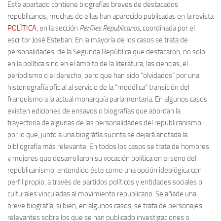
Este apartado contiene biografías breves de destacados
Contacto
republicanos, muchas de ellas han aparecido publicadas en la revista
POLÍTICA
, en la sección
Perfiles Republicanos
, coordinada por el
Memoria Histórica
escritor José Esteban. En la mayoría de los casos se trata de
Investigación previa de la represión en Talavera de la Reina (1937-
personalidades de la Segunda República que destacaron, no solo
1947).
en la política sino en el ámbito de la literatura, las ciencias, el
periodismo o el derecho, pero que han sido “olvidados” por una
Informe Represión en Toledo 1936-1947 | Buscador
historiografía oficial al servicio de la “modélica” transición del
Informe de la fosa de abril de 1939 de Tembleque
franquismo a la actual monarquía parlamentaria. En algunos casos
Enciclopedia Republicana
existen ediciones de ensayos o biografías que abordan la
trayectoria de algunas de las personalidades del republicanismo,
Militantes históricos IR
por lo que, junto a una biográfía sucinta se dejará anotada la
Personajes republicanos
bibliografía más relevante. En todos los casos se trata de hombres
y mujeres que desarrollaron su vocación política en el seno del
Izquierda Republicana. Agrupaciones y Militantes (1934-1939)
republicanismo, entendido éste como una opción ideológica con
Izquierda Republicana. Navarra
perfil propio, a través de partidos políticos y entidades sociales o
Izquierda Republicana. Galicia
culturales vinculadas al movimiento republicano. Se añade una
breve biografía, si bien, en algunos casos, se trata de personajes
Textos esenciales del republicanismo
relevantes sobre los que se han publicado investigaciones o