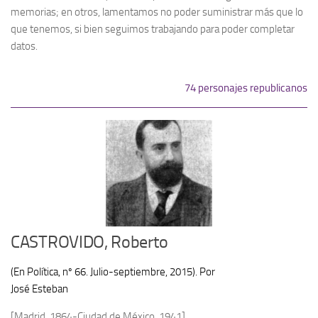
Archivo histórico
memorias; en otros, lamentamos no poder suministrar más que lo
que tenemos, si bien seguimos trabajando para poder completar
Archivo
datos.
Archivo Documental
Biografía
74 personajes republicanos
Cronología fundamental de Manuel Azaña
Artículos sobre Manuel Azaña
Ochenta años sin Manuel Azaña
Bibliografías
Biblioteca
Catálogo Biblioteca
CASTROVIDO, Roberto
Catálogo Hemeroteca
Fondo Mario J. Bonilla
(En Política, nº 66. Julio-septiembre, 2015). Por
José Esteban
Biblioteca-Novedades
Publicaciones destacadas de nuestra hemeroteca
[Madrid, 1864-Ciudad de México, 1941]