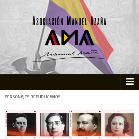
Inicio
PERSONAJES REPUBLICANOS
Asociación
Quienes somos
Actividades
Colabora