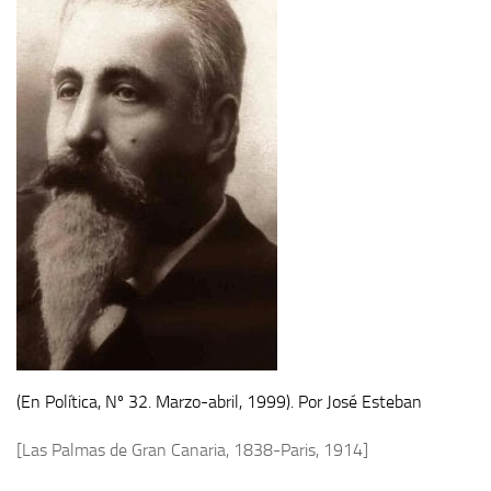
Contacto
Memoria Histórica
Investigación previa de la represión en Talavera de la Reina (1937-
1947).
Informe Represión en Toledo 1936-1947 | Buscador
Informe de la fosa de abril de 1939 de Tembleque
Enciclopedia Republicana
Militantes históricos IR
Personajes republicanos
Izquierda Republicana. Agrupaciones y Militantes (1934-1939)
Izquierda Republicana. Navarra
(En Política, Nº 32. Marzo-abril, 1999). Por José Esteban
Izquierda Republicana. Galicia
[Las Palmas de Gran Canaria, 1838-Paris, 1914]
Textos esenciales del republicanismo