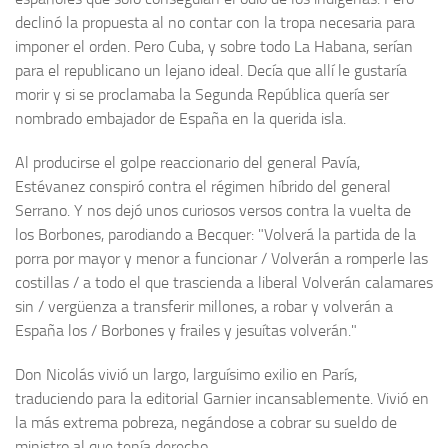
declinó la propuesta al no contar con la tropa nece­saria para
imponer el orden. Pero Cuba, y sobre todo La Habana, serían
para el republicano un lejano ideal. Decía que allí le gustaría
morir y si se proclamaba la Segunda República quería ser
nombrado embajador de España en la querida isla.
Al producirse el golpe reaccionario del general Pavía,
Estévanez conspiró contra el régimen híbrido del general
Serrano. Y nos dejó unos curiosos versos contra la vuelta de
los Borbones, parodiando a Becquer: "Volverá la partida de la
porra por mayor y menor a funcionar / Volverán a romperle las
costillas / a todo el que trascienda a liberal Volverán calamares
sin / vergüenza a transferir millones, a robar y volverán a
España los / Borbones y frailes y jesuítas volverán."
Don Nicolás vivió un largo, larguísimo exilio en París,
traduciendo para la editorial Garnier incansablemente. Vivió en
la más extrema pobreza, negándose a cobrar su sueldo de
ministro al que tenía derecho.