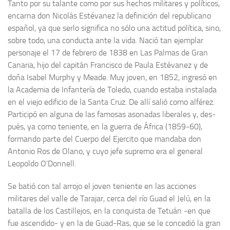
Tanto por su talante como por sus hechos militares y políti­cos,
Archivo histórico
encarna don Nicolás Estévanez la definición del republica­no
Archivo
español, ya que serlo significa no sólo una actitud política, sino,
sobre todo, una conducta ante la vida. Nació tan ejemplar
Archivo Documental
personaje el 17 de febrero de 1838 en Las Palmas de Gran
Biografía
Canaria, hijo del capitán Fran­cisco de Paula Estévanez y de
Cronología fundamental de Manuel Azaña
doña Isabel Murphy y Meade. Muy joven, en 1852, ingresó en
la Academia de Infantería de Toledo, cuando estaba instalada
Artículos sobre Manuel Azaña
en el viejo edificio de la Santa Cruz. De allí salió como alférez.
Ochenta años sin Manuel Azaña
Par­ticipó en alguna de las famosas asonadas liberales y, des­
Bibliografías
pués, ya como teniente, en la guerra de África (1859-60),
formando parte del Cuerpo del Ejercito que mandaba don
Biblioteca
Antonio Ros de Olano, y cuyo jefe supremo era el general
Catálogo Biblioteca
Leopoldo O'Donnell.
Catálogo Hemeroteca
Se batió con tal arrojo el joven teniente en las acciones
Fondo Mario J. Bonilla
militares del valle de Tarajar, cerca del río Guad el Jelú, en la
batalla de los Castillejos, en la conquista de Tetuán -en que
Biblioteca-Novedades
fue ascendido- y en la de Guad-Ras, que se le con­cedió la gran
Publicaciones destacadas de nuestra hemeroteca