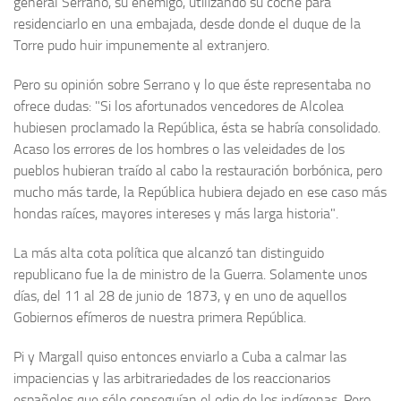
general Serrano, su enemigo, utilizando su coche para
residenciarlo en una embajada, desde donde el duque de la
Torre pudo huir impunemente al extranjero.
Pero su opinión sobre Serrano y lo que éste representaba no
ofrece dudas: "Si los afortunados vencedores de Alcolea
hubiesen proclamado la República, ésta se habría consolidado.
Acaso los errores de los hombres o las velei­dades de los
pueblos hubieran traído al cabo la restaura­ción borbónica, pero
mucho más tarde, la República hubiera dejado en ese caso más
hondas raíces, mayores intereses y más larga historia".
La más alta cota política que alcanzó tan distinguido
republicano fue la de ministro de la Guerra. Solamente unos
días, del 11 al 28 de junio de 1873, y en uno de aquellos
Gobiernos efímeros de nuestra primera Repúbli­ca.
Pi y Margall quiso entonces enviarlo a Cuba a calmar las
impaciencias y las arbitrariedades de los reaccionarios
españoles que sólo conseguían el odio de los indígenas. Pero