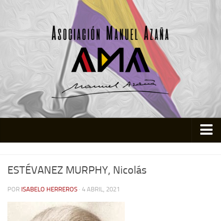
Inicio
ESTÉVANEZ MURPHY, Nicolás
Asociación
Quienes somos
POR
ISABELO HERREROS
· 4 ABRIL, 2021
Actividades
Colabora