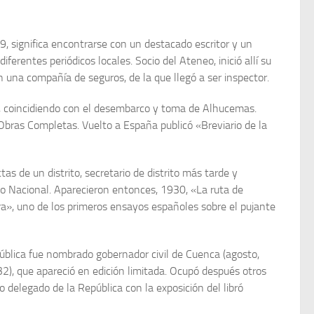
29, significa encontrarse con un destacado escritor y un
rentes periódicos locales. Socio del Ate­neo, inició allí su
n una compañía de seguros, de la que llegó a ser inspector.
5, coincidiendo con el desem­barco y toma de Alhucemas.
 Obras Completas. Vuelto a España publicó «Breviario de la
tas de un distrito, secreta­rio de distrito más tarde y
vo Nacional. Aparecieron entonces, 1930, «La ruta de
ra», uno de los pri­meros ensayos españoles sobre el pujante
pública fue nombrado gobernador civil de Cuenca (agosto,
32), que apareció en edición limitada. Ocupó después otros
o delegado de la República con la exposición del libró