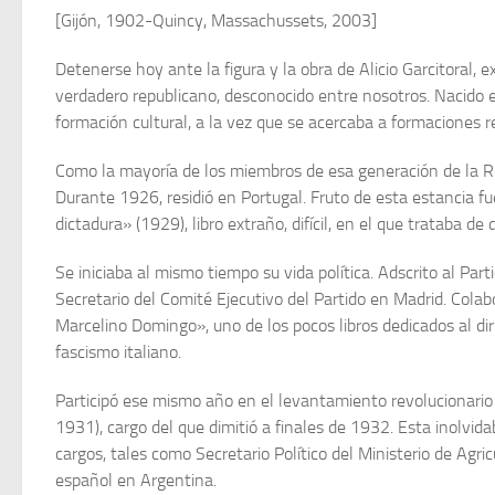
[Gijón, 1902-Quincy, Massachussets, 2003]
Detenerse hoy ante la figura y la obra de Alicio Garcitoral, 
verdadero re­publicano, desconocido entre nosotros. Nacido e
formación cultural, a la vez que se acercaba a formaciones r
Como la mayoría de los miembros de esa generación de la Rep
Durante 1926, residió en Portugal. Fruto de esta es­tancia f
dictadura» (1929), libro extraño, difícil, en el que trataba d
Se iniciaba al mismo tiempo su vida política. Adscrito al Parti
Secretario del Comité Ejecutivo del Partido en Madrid. Cola
Marcelino Domingo», uno de los pocos libros dedicados al dir
fascismo italiano.
Participó ese mismo año en el levan­tamiento revolucionario
1931), car­go del que dimitió a finales de 1932. Es­ta inolv
cargos, tales como Secre­tario Político del Ministerio de Agr
español en Argentina.