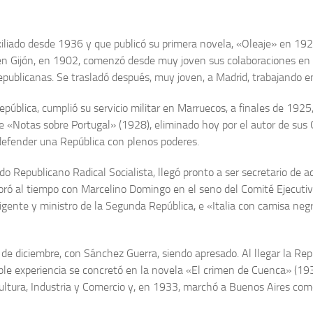
exiliado desde 1936 y que pu­blicó su primera novela, «Ole­aje» en 19
n Gijón, en 1902, comenzó desde muy joven sus colaboraciones en dife
epu­blicanas. Se trasladó después, muy joven, a Madrid, trabajando e
ública, cumplió su servicio militar en Marruecos, a fina­les de 192
ue «Notas sobre Portugal» (1928), eliminado hoy por el autor de sus
e defen­der una República con plenos poderes.
do Republicano Radical Socialista, llegó pronto a ser se­cretario de ac
boró al tiempo con Marcelino Do­mingo en el seno del Comité Ejecuti
igen­te y ministro de la Segunda República, e «Italia con camisa neg
 de diciembre, con Sánchez Guerra, siendo apresado. Al llegar la Re
idable experiencia se concretó en la novela «El crimen de Cuenca» (19
icul­tura, Industria y Comercio y, en 1933, marchó a Buenos Aires com