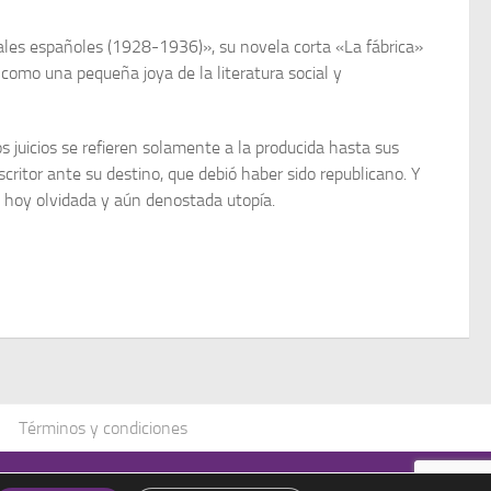
iales españoles (1928-1936)», su novela corta «La fábrica»
como una pequeña joya de la literatu­ra social y
s juicios se refieren sola­mente a la producida hasta sus
ritor ante su destino, que debió haber sido re­publicano. Y
a hoy olvidada y aún denostada utopía.
Términos y condiciones