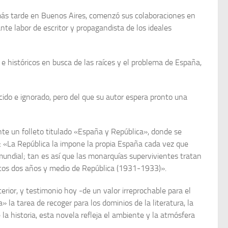
ado más tarde en Buenos Aires, comenzó sus colaboraciones en
te labor de escritor y propagandista de los ideales
 e históricos en busca de las raí­ces y el problema de España,
ido e ignorado, pero del que su autor espera pronto una
ente un folleto titulado «España y República», donde se
: «La República la impone la propia España cada vez que
mundial; tan es así que las monarquías supervivientes tratan
únicos dos años y medio de República (1931-1933)».
terior, y testimonio hoy -de un valor irreprochable para el
a tarea de recoger para los do­minios de la literatura, la
la historia, esta novela refleja el ambiente y la atmósfera