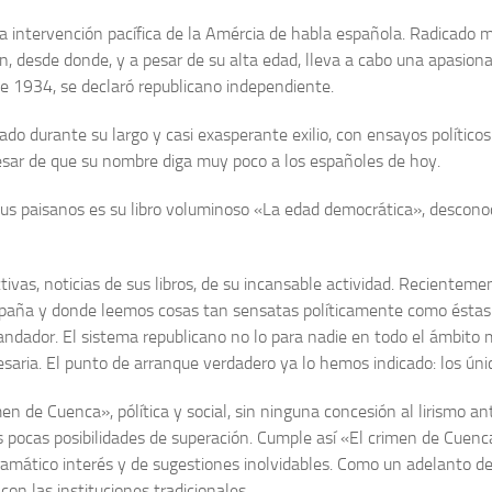
ra la interven­ción pacífica de la Amércia de habla es­pañola. Radic
, desde donde, y a pesar de su alta edad, lleva a cabo una apasionan
de 1934, se declaró republicano independiente.
ado durante su largo y casi exasperante exilio, con ensayos políticos
 pesar de que su nombre diga muy poco a los españoles de hoy.
us paisanos es su libro voluminoso «La edad democrá­tica», desconoc
tivas, noticias de sus libros, de su incansable actividad. Re­cientem
España y donde leemos cosas tan sen­satas políticamente como éstas
ndador. El sis­tema republicano no lo para nadie en to­do el ámbito 
cesaria. El punto de arran­que verdadero ya lo hemos indicado: los 
en de Cuenca», pólítica y social, sin ninguna conce­sión al lirismo an
pocas posibilidades de superación. Cumple así «El crimen de Cuenca» l
ramático interés y de sugestiones inolvidables. Como un adelanto de 
on las instituciones tradicionales.