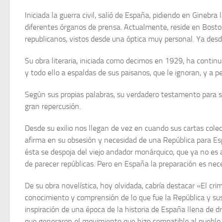
Iniciada la guerra civil, salió de Es­paña, pidiendo en Gineb
diferentes órganos de prensa. Actualmente, reside en Boston
republicanos, vistos desde una óptica muy personal. Ya des
Su obra literaria, iniciada como deci­mos en 1929, ha continu
y todo ello a espaldas de sus paisanos, que le igno­ran, y a
Según sus propias palabras, su ver­dadero testamento para s
gran re­percusión.
Desde su exilio nos llegan de vez en cuando sus cartas colec
afirma en su ob­sesión y necesidad de una República pa­ra 
ésta se despoja del viejo andador monárquico, que ya no es a
de pa­recer repúblicas. Pero en España la preparación es ne
De su obra novelística, hoy olvidada, cabría destacar «El crim
conocimiento y comprensión de lo que fue la República y sus 
inspiración de una época de la historia de España llena de d
que generaron el movimiento que hizo compatible al pueblo c