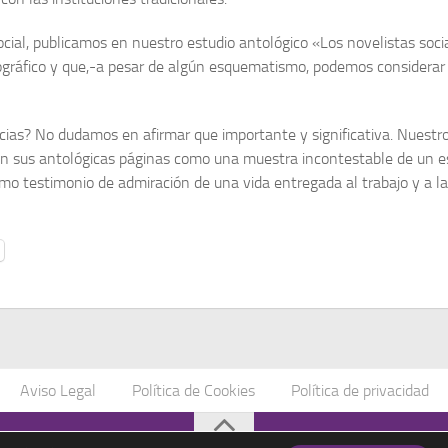
ial, publica­mos en nuestro estudio antológico «Los novelistas soc
ográfico y que,-a pesar de algún esquematismo, podemos conside­rar 
cias? No duda­mos en afirmar que importante y signifi­cativa. Nuestro
an sus antológicas páginas como una muestra incontestable de un esc
omo tes­timonio de admiración de una vida entregada al trabajo y a l
Aviso Legal
Política de Cookies
Política de privacidad