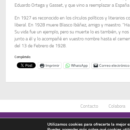
Eduardo Ortega y Gasset, y que vino a reemplazar a España 
En 1927 es reconocido en los círculos políticos y literarios 
liberal. En 1928 muere Blasco Ibáñez, amigo y maestro. "Ha mu
Su vida fue un ejemplo, pero su muerte lo es también, y nos o
junto a él y lo acompañé en vuestro nombre hasta el cement
del 13 de Febrero de 1928.
Compártelo:
Imprimir
WhatsApp
Correo electrónico
Contacto
Colabora
Asociación Manuel Azaña © 2020 - Todos los derechos reservad
Utilizamos cookies para ofrecerte la mejor 
Puedes aprender más sobre qué cookies util