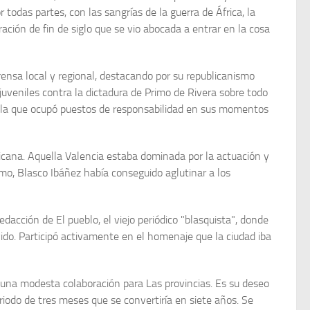
todas partes, con las sangrías de la guerra de África, la
ación de fin de siglo que se vio abocada a entrar en la cosa
rensa local y regional, destacando por su republicanismo
 juveniles contra la dictadura de Primo de Rivera sobre todo
n la que ocupó puestos de responsabilidad en sus momentos
icana. Aquella Valencia estaba dominada por la actuación y
mo, Blasco Ibáñez había conseguido aglu­tinar a los
edacción de El pueblo, el viejo periódico "blasquista", donde
do. Participó activamente en el homenaje que la ciu­dad iba
e una modesta colaboración para Las provincias. Es su deseo
iodo de tres meses que se convertiría en siete años. Se