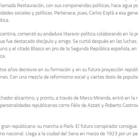
llamada Restauración, con sus componen­das políticas, hace agua por 
des sociales y políticas. Pertenece, pues, Carlos Esplá a esa gener
tica.
­cantina, comenzó su andadura literario-política colaborando en la p
que fue destacado discípulo y amigo. Se curtió después en las luchas
muno y el citado Blasco en pro de la Segunda República española, e
ca.
os años decisivos en su formación y en su futura proyec­ción republ
nes. Con una mezcla de reformismo social y cier­tas dosis de populis
chador alicantino, y pronto, a través de Marco Miranda, entró en la r
personalidades republicanas como Félix de Azzati y Rober­to Castrovi
 gran republicano: su marcha a París. El futuro conspirador consigu
smo nacional. Llega a la ciudad del Sena en marzo de 1923 por un per