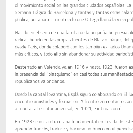
el movimiento social en las grandes ciu­dades españolas. La 
Semana Trágica de Barcelona y tantas y tantas otras calamida
pública, por aborrecimiento a lo que Ortega llamó la vieja polí
Nacido en el seno de una familia de la pequeña burguesía ali
radical, bebido en las propias fuentes de Blasco Ibáñez, del 
des­de París, donde colaboró con los también exiliados Una
más crí­ticos, y todo ello sin abandonar su actividad periodísti
Desterrado en Valencia ya en 1916 y hasta 1923, fueron est
la presencia del "blasquismo" en casi todas sus manifestacio
republicanos valencianos.
Desde la capital levantina, Esplá siguió colaborando en El lu
encontró amistades y formación. Allí entró en contacto con 
a tributar al escritor universal, en 1921, e intima con él.
En 1923 se inicia otra etapa fundamental en la vida de este
aprender francés, traducir y hacerse un hueco en el periodi