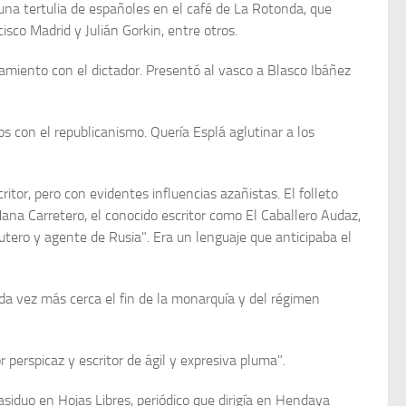
 una tertulia de españoles en el café de La Rotonda, que
isco Madrid y Julián Gorkin, entre otros.
amiento con el dictador. Presentó al vasco a Blasco Ibáñez
s con el republicanismo. Quería Esplá agluti­nar a los
tor, pero con evidentes influencias azañistas. El folleto
ana Carretero, el conocido escritor como El Caballero Audaz,
 putero y agente de Rusia". Era un lenguaje que anticipaba el
da vez más cerca el fin de la monarquía y del régimen
 perspicaz y escritor de ágil y expresiva pluma".
asiduo en Hojas Libres, periódico que dirigía en Hendaya