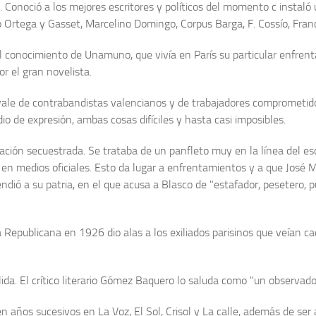
a. Conoció a los mejores escritores y políticos del momento c instaló
do Ortega y Gasset, Marcelino Domingo, Corpus Barga, F. Cossío, Franc
l conocimiento de Unamuno, que vivía en París su particular enfrent
r el gran novelista.
e vale de contrabandistas valencianos y de trabajadores comprometido
io de expresión, ambas cosas difíciles y hasta casi imposibles.
ión secuestrada. Se trataba de un panfleto muy en la línea del escri
 en medios oficiales. Esto da lugar a enfrentamientos y a que José M
 ven­dió a su patria, en el que acusa a Blasco de "estafador, pesetero,
Republicana en 1926 dio alas a los exiliados parisinos que veían ca
da. El crítico literario Gómez Baquero lo saluda como "un observador
n años sucesivos en La Voz, El Sol, Crisol y La calle, además de ser 