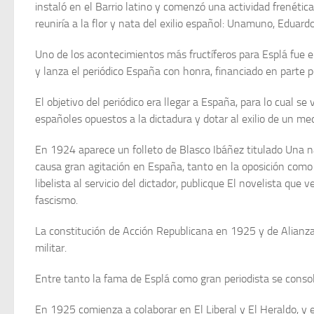
instaló en el Barrio latino y comenzó una actividad frenétic
reuniría a la flor y nata del exilio español: Una­muno, Eduar
Uno de los acontecimientos más fructíferos para Esplá fue e
y lanza el periódico España con honra, financiado en parte po
El objetivo del periódico era llegar a España, para lo cual s
españoles opuestos a la dictadura y dotar al exilio de un med
En 1924 aparece un folleto de Blasco Ibáñez titulado Una nac
cau­sa gran agitación en España, tanto en la oposición como
libelista al servicio del dictador, publicque El novelista que
fascismo.
La constitución de Acción Republicana en 1925 y de Alianza 
militar.
Entre tanto la fama de Esplá como gran periodista se consoli­
En 1925 comienza a colaborar en El Liberal y El Heraldo, y e