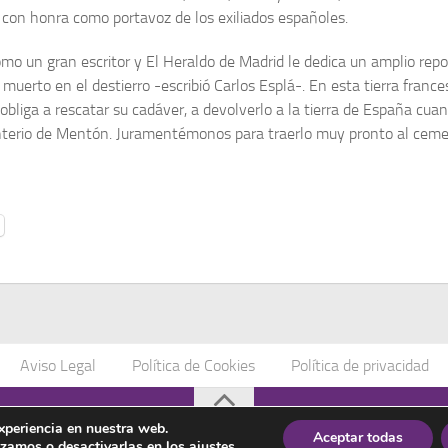
con honra como portavoz de los exiliados españoles.
como un gran escritor y El Heraldo de Madrid le dedica un amplio repor
erto en el destierro -escribió Carlos Esplá-. En esta tie­rra frances
bliga a rescatar su cadáver, a devolverlo a la tierra de España cuando
erio de Mentón. Juramentémonos para traerlo muy pron­to al cemente
Aviso Legal
Política de Cookies
Política de privacidad
os
experiencia en nuestra web.
Aceptar todas
izamos o desactivarlas en los
ajustes
.