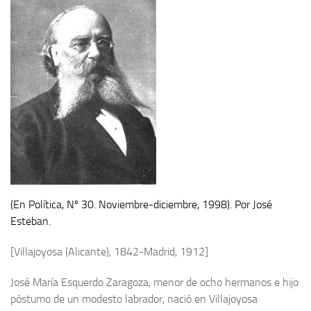
Contacto
Memoria Histórica
Investigación previa de la represión en Talavera de la Reina (1937-
1947).
Informe Represión en Toledo 1936-1947 | Buscador
Informe de la fosa de abril de 1939 de Tembleque
Enciclopedia Republicana
Militantes históricos IR
Personajes republicanos
(En Política, Nº 30. Noviembre-diciembre, 1998). Por José
Esteban.
Izquierda Republicana. Agrupaciones y Militantes (1934-1939)
Izquierda Republicana. Navarra
[Villajoyosa (Alicante), 1842-Madrid, 1912]
Izquierda Republicana. Galicia
José María Esquerdo Zaragoza, menor de ocho hermanos e hijo
Textos esenciales del republicanismo
póstumo de un modesto labrador, nació en Villajoyosa