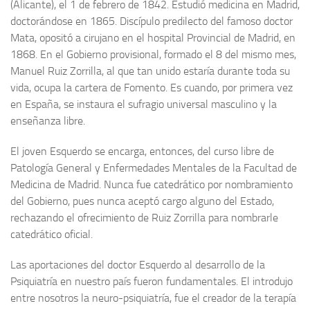
(Alicante), el 1 de febrero de 1842. Estudió medicina en Madrid,
Archivo histórico
doctorándose en 1865. Discípulo predilecto del famoso doctor
Archivo
Mata, opositó a cirujano en el hospital Provincial de Madrid, en
1868. En el Gobierno provisional, formado el 8 del mismo mes,
Archivo Documental
Manuel Ruiz Zorrilla, al que tan unido estaría durante toda su
Biografía
vida, ocupa la cartera de Fomento. Es cuando, por primera vez
Cronología fundamental de Manuel Azaña
en España, se instaura el sufragio universal masculino y la
enseñanza libre.
Artículos sobre Manuel Azaña
Ochenta años sin Manuel Azaña
El joven Esquerdo se encarga, entonces, del curso libre de
Patología General y Enfermedades Mentales de la Facultad de
Bibliografías
Medicina de Madrid. Nunca fue catedrático por nombramiento
Biblioteca
del Gobierno, pues nunca aceptó cargo alguno del Estado,
Catálogo Biblioteca
rechazando el ofrecimiento de Ruiz Zorrilla para nombrarle
catedrático oficial.
Catálogo Hemeroteca
Fondo Mario J. Bonilla
Las aportaciones del doctor Esquerdo al desarrollo de la
Psiquiatría en nuestro país fueron fundamentales. El introdujo
Biblioteca-Novedades
entre nosotros la neuro-psiquiatría, fue el creador de la terapía
Publicaciones destacadas de nuestra hemeroteca