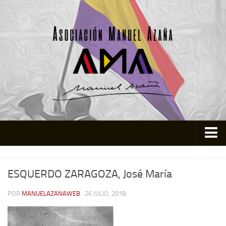
Inicio
ESQUERDO ZARAGOZA, José María
Asociación
Quienes somos
POR
MANUELAZANAWEB
· 26 JULIO, 2018
Actividades
Colabora