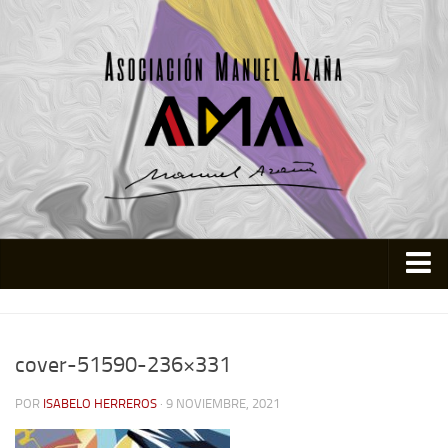
Inicio
Asociación
cover-51590-236×331
Quienes somos
POR
ISABELO HERREROS
· 9 NOVIEMBRE, 2021
Actividades
Colabora