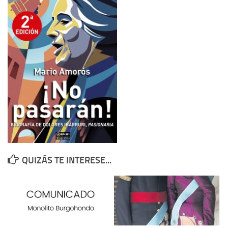
Contacto
Memoria Histórica
Investigación previa de la represión en Talavera de la Reina (1937-
1947).
Informe Represión en Toledo 1936-1947 | Buscador
Informe de la fosa de abril de 1939 de Tembleque
Enciclopedia Republicana
Militantes históricos IR
Personajes republicanos
QUIZÁS TE INTERESE...
Izquierda Republicana. Agrupaciones y Militantes (1934-1939)
Izquierda Republicana. Navarra
Izquierda Republicana. Galicia
Textos esenciales del republicanismo