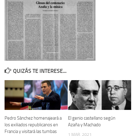
Contacto
Memoria Histórica
Investigación previa de la represión en Talavera de la Reina (1937-
1947).
Informe Represión en Toledo 1936-1947 | Buscador
Informe de la fosa de abril de 1939 de Tembleque
Enciclopedia Republicana
QUIZÁS TE INTERESE...
Militantes históricos IR
Personajes republicanos
Izquierda Republicana. Agrupaciones y Militantes (1934-1939)
Izquierda Republicana. Navarra
Pedro Sánchez homenajeará a
El genio castellano según
Izquierda Republicana. Galicia
los exiliados republicanos en
Azaña y Machado
Textos esenciales del republicanismo
Francia y visitará las tumbas
1 MAR, 2021