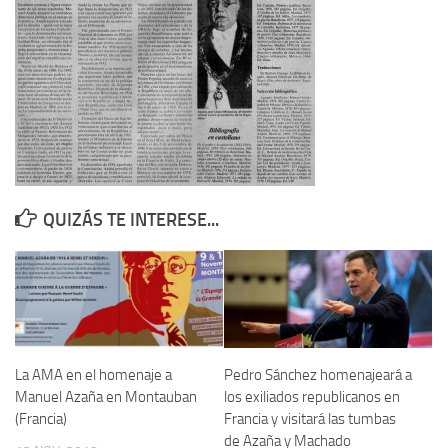
Contacto
Memoria Histórica
Investigación previa de la represión en Talavera de la Reina (1937-
1947).
Informe Represión en Toledo 1936-1947 | Buscador
Informe de la fosa de abril de 1939 de Tembleque
QUIZÁS TE INTERESE...
Enciclopedia Republicana
Militantes históricos IR
Personajes republicanos
Izquierda Republicana. Agrupaciones y Militantes (1934-1939)
Izquierda Republicana. Navarra
La AMA en el homenaje a
Pedro Sánchez homenajeará a
Izquierda Republicana. Galicia
Manuel Azaña en Montauban
los exiliados republicanos en
(Francia)
Francia y visitará las tumbas
Textos esenciales del republicanismo
de Azaña y Machado