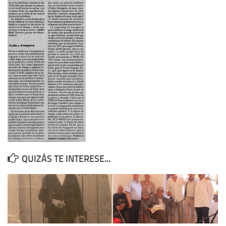
Contacto
Memoria Histórica
Investigación previa de la represión en Talavera de la Reina (1937-
1947).
Informe Represión en Toledo 1936-1947 | Buscador
Informe de la fosa de abril de 1939 de Tembleque
Enciclopedia Republicana
Militantes históricos IR
Personajes republicanos
QUIZÁS TE INTERESE...
Izquierda Republicana. Agrupaciones y Militantes (1934-1939)
Izquierda Republicana. Navarra
Izquierda Republicana. Galicia
Textos esenciales del republicanismo