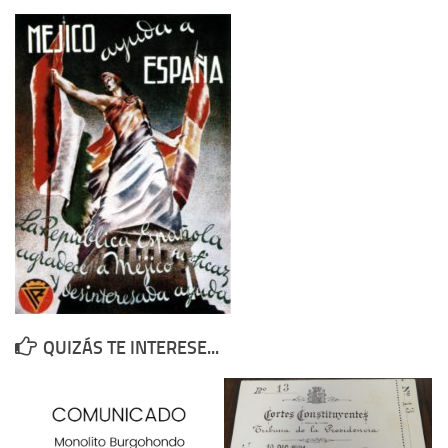
Contacto
Memoria Histórica
Investigación previa de la represión en Talavera de la Reina (1937-
1947).
Informe Represión en Toledo 1936-1947 | Buscador
Informe de la fosa de abril de 1939 de Tembleque
Enciclopedia Republicana
Militantes históricos IR
Personajes republicanos
Izquierda Republicana. Agrupaciones y Militantes (1934-1939)
QUIZÁS TE INTERESE...
Izquierda Republicana. Navarra
Izquierda Republicana. Galicia
Textos esenciales del republicanismo