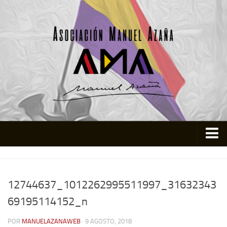
Inicio
Asociación
12744637_1012262995511997_31632343
Quienes somos
69195114152_n
Actividades
POR
MANUELAZANAWEB
· 9 AGOSTO, 2018
Colabora