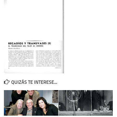
Contacto
Memoria Histórica
Investigación previa de la represión en Talavera de la Reina (1937-
1947).
Informe Represión en Toledo 1936-1947 | Buscador
Informe de la fosa de abril de 1939 de Tembleque
Enciclopedia Republicana
Militantes históricos IR
Personajes republicanos
QUIZÁS TE INTERESE...
Izquierda Republicana. Agrupaciones y Militantes (1934-1939)
Izquierda Republicana. Navarra
Izquierda Republicana. Galicia
Textos esenciales del republicanismo