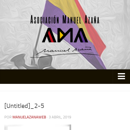
Inicio
Asociación
[Untitled]_2-5
Quienes somos
POR
MANUELAZANAWEB
· 3 ABRIL, 2019
Actividades
Colabora