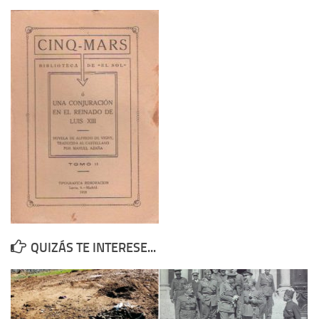
Contacto
Memoria Histórica
Investigación previa de la represión en Talavera de la Reina (1937-
1947).
Informe Represión en Toledo 1936-1947 | Buscador
Informe de la fosa de abril de 1939 de Tembleque
Enciclopedia Republicana
Militantes históricos IR
Personajes republicanos
Izquierda Republicana. Agrupaciones y Militantes (1934-1939)
QUIZÁS TE INTERESE...
Izquierda Republicana. Navarra
Izquierda Republicana. Galicia
Textos esenciales del republicanismo