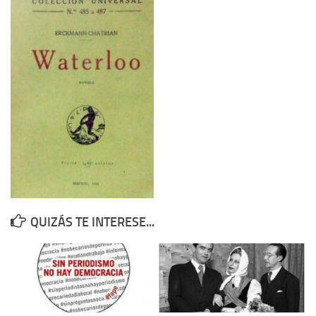
Contacto
Memoria Histórica
Investigación previa de la represión en Talavera de la Reina (1937-
1947).
Informe Represión en Toledo 1936-1947 | Buscador
Informe de la fosa de abril de 1939 de Tembleque
Enciclopedia Republicana
Militantes históricos IR
Personajes republicanos
QUIZÁS TE INTERESE...
Izquierda Republicana. Agrupaciones y Militantes (1934-1939)
Izquierda Republicana. Navarra
Izquierda Republicana. Galicia
Textos esenciales del republicanismo