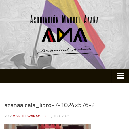
Inicio
Asociación
azanaalcala_libro-7-1024×576-2
Quienes somos
POR
MANUELAZANAWEB
· 5 JULIO, 2021
Actividades
Colabora