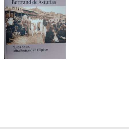
Contacto
Memoria Histórica
Investigación previa de la represión en Talavera de la Reina (1937-
1947).
Informe Represión en Toledo 1936-1947 | Buscador
Informe de la fosa de abril de 1939 de Tembleque
Enciclopedia Republicana
Militantes históricos IR
Personajes republicanos
Izquierda Republicana. Agrupaciones y Militantes (1934-1939)
Izquierda Republicana. Navarra
Izquierda Republicana. Galicia
Textos esenciales del republicanismo