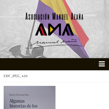
Inicio
EXIF_JPEG_420
Asociación
Quienes somos
Actividades
Colabora