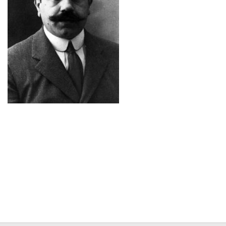
Contacto
Memoria Histórica
Investigación previa de la represión en Talavera de la Reina (1937-
1947).
Informe Represión en Toledo 1936-1947 | Buscador
Informe de la fosa de abril de 1939 de Tembleque
Enciclopedia Republicana
Militantes históricos IR
Personajes republicanos
Izquierda Republicana. Agrupaciones y Militantes (1934-1939)
Izquierda Republicana. Navarra
Izquierda Republicana. Galicia
Textos esenciales del republicanismo