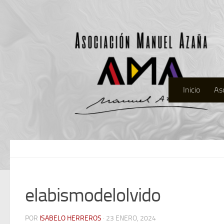
Inicio
As
elabismodelolvido
POR
ISABELO HERREROS
· 23 ENERO, 2024