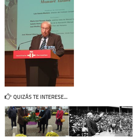
Contacto
Memoria Histórica
Investigación previa de la represión en Talavera de la Reina (1937-
1947).
Informe Represión en Toledo 1936-1947 | Buscador
Informe de la fosa de abril de 1939 de Tembleque
Enciclopedia Republicana
Militantes históricos IR
Personajes republicanos
QUIZÁS TE INTERESE...
Izquierda Republicana. Agrupaciones y Militantes (1934-1939)
Izquierda Republicana. Navarra
Izquierda Republicana. Galicia
Textos esenciales del republicanismo