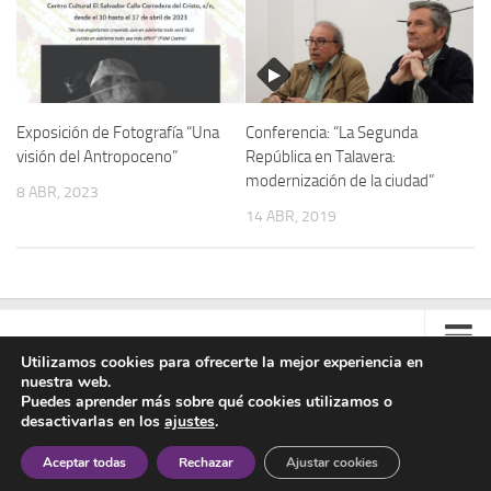
Archivo histórico
Archivo
Archivo Documental
Biografía
Exposición de Fotografía “Una
Conferencia: “La Segunda
visión del Antropoceno”
República en Talavera:
Cronología fundamental de Manuel Azaña
modernización de la ciudad”
8 ABR, 2023
Artículos sobre Manuel Azaña
14 ABR, 2019
Ochenta años sin Manuel Azaña
Bibliografías
Biblioteca
Catálogo Biblioteca
Utilizamos cookies para ofrecerte la mejor experiencia en
Catálogo Hemeroteca
nuestra web.
Contacto
Puedes aprender más sobre qué cookies utilizamos o
Fondo Mario J. Bonilla
desactivarlas en los
ajustes
.
Colabora
Asociación Manuel Azaña © 2020 - Todos los derechos reservados
Biblioteca-Novedades
Aceptar todas
Rechazar
Ajustar cookies
Aviso Legal
Publicaciones destacadas de nuestra hemeroteca