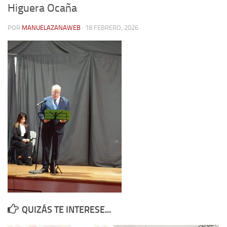
Higuera Ocaña
Contacto
POR
MANUELAZANAWEB
· 18 FEBRERO, 2026
Memoria Histórica
Investigación previa de la represión en Talavera de la Reina (1937-
1947).
Informe Represión en Toledo 1936-1947 | Buscador
Informe de la fosa de abril de 1939 de Tembleque
Enciclopedia Republicana
Militantes históricos IR
Personajes republicanos
Izquierda Republicana. Agrupaciones y Militantes (1934-1939)
Izquierda Republicana. Navarra
Izquierda Republicana. Galicia
QUIZÁS TE INTERESE...
Textos esenciales del republicanismo