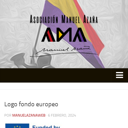
Inicio
Asociación
Logo fondo europeo
Quienes somos
POR
MANUELAZANAWEB
· 6 FEBRERO, 2024
Actividades
Colabora