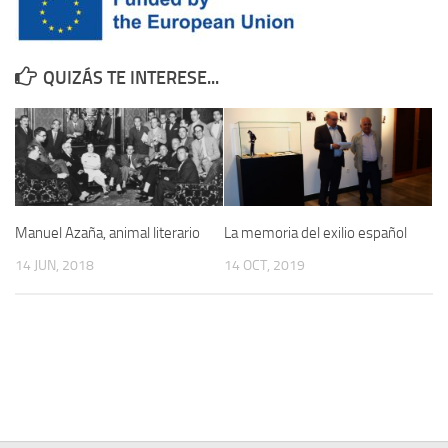
Contacto
Memoria Histórica
QUIZÁS TE INTERESE...
Investigación previa de la represión en Talavera de la Reina (1937-
1947).
Informe Represión en Toledo 1936-1947 | Buscador
Informe de la fosa de abril de 1939 de Tembleque
Enciclopedia Republicana
Manuel Azaña, animal literario
La memoria del exilio español
Militantes históricos IR
14 JUN, 2018
14 OCT, 2019
Personajes republicanos
Izquierda Republicana. Agrupaciones y Militantes (1934-1939)
Izquierda Republicana. Navarra
Izquierda Republicana. Galicia
Textos esenciales del republicanismo