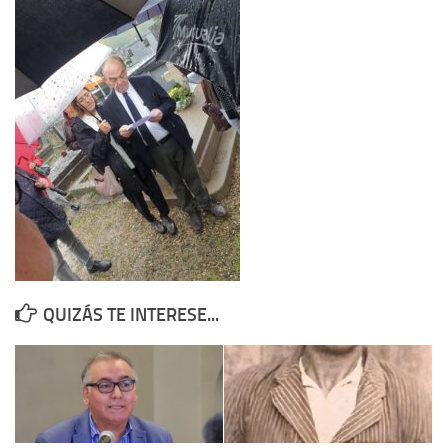
Contacto
Memoria Histórica
Investigación previa de la represión en Talavera de la Reina (1937-
1947).
Informe Represión en Toledo 1936-1947 | Buscador
Informe de la fosa de abril de 1939 de Tembleque
Enciclopedia Republicana
Militantes históricos IR
Personajes republicanos
QUIZÁS TE INTERESE...
Izquierda Republicana. Agrupaciones y Militantes (1934-1939)
Izquierda Republicana. Navarra
Izquierda Republicana. Galicia
Textos esenciales del republicanismo