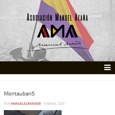
Inicio
Asociación
Montauban5
Quienes somos
POR
MANUELAZANAWEB
· 3 ENERO, 2025
Actividades
Colabora