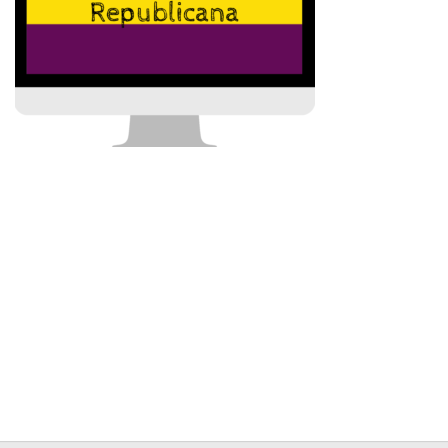
Contacto
Memoria Histórica
Investigación previa de la represión en Talavera de la Reina (1937-
1947).
Informe Represión en Toledo 1936-1947 | Buscador
Informe de la fosa de abril de 1939 de Tembleque
Enciclopedia Republicana
Militantes históricos IR
Personajes republicanos
Izquierda Republicana. Agrupaciones y Militantes (1934-1939)
Izquierda Republicana. Navarra
Izquierda Republicana. Galicia
Textos esenciales del republicanismo