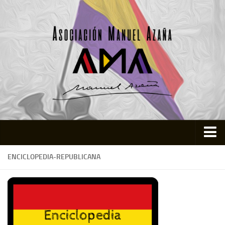
Inicio
ENCICLOPEDIA-REPUBLICANA
Asociación
Quienes somos
Actividades
Colabora