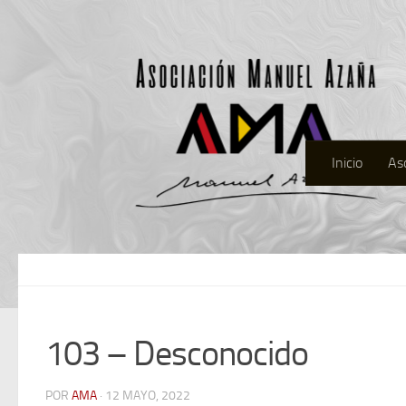
Inicio
As
103 – Desconocido
POR
AMA
· 12 MAYO, 2022