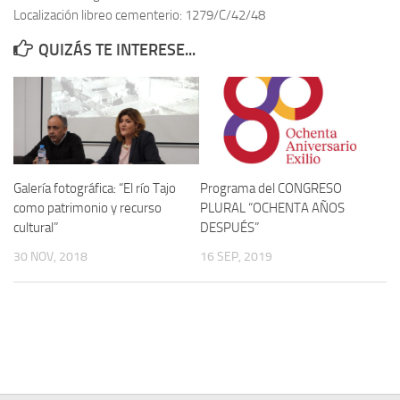
Localización libreo cementerio: 1279/C/42/48
Contacto
QUIZÁS TE INTERESE...
Memoria Histórica
Investigación previa de la represión en Talavera de la Reina (1937-
1947).
Informe Represión en Toledo 1936-1947 | Buscador
Informe de la fosa de abril de 1939 de Tembleque
Galería fotográfica: “El río Tajo
Programa del CONGRESO
Enciclopedia Republicana
como patrimonio y recurso
PLURAL “OCHENTA AÑOS
cultural”
DESPUÉS”
Militantes históricos IR
30 NOV, 2018
16 SEP, 2019
Personajes republicanos
Izquierda Republicana. Agrupaciones y Militantes (1934-1939)
Izquierda Republicana. Navarra
Izquierda Republicana. Galicia
Textos esenciales del republicanismo