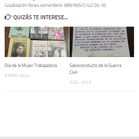
Localización libreo cementerio: 889/905/C/42/20-35
Contacto
QUIZÁS TE INTERESE...
Memoria Histórica
Investigación previa de la represión en Talavera de la Reina (1937-
1947).
Informe Represión en Toledo 1936-1947 | Buscador
Informe de la fosa de abril de 1939 de Tembleque
Día de la Mujer Trabajadora
Salvoconducto de la Guerra
Enciclopedia Republicana
Civil.
8 MAR, 2023
Militantes históricos IR
3 JUL, 2019
Personajes republicanos
Izquierda Republicana. Agrupaciones y Militantes (1934-1939)
Izquierda Republicana. Navarra
Izquierda Republicana. Galicia
Textos esenciales del republicanismo