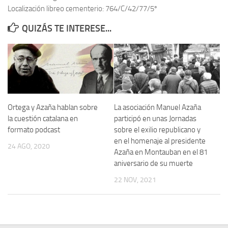
Localización libreo cementerio: 764/C/42/77/5º
Contacto
QUIZÁS TE INTERESE...
Memoria Histórica
Investigación previa de la represión en Talavera de la Reina (1937-
1947).
Informe Represión en Toledo 1936-1947 | Buscador
Informe de la fosa de abril de 1939 de Tembleque
Ortega y Azaña hablan sobre
La asociación Manuel Azaña
Enciclopedia Republicana
la cuestión catalana en
participó en unas Jornadas
formato podcast
sobre el exilio republicano y
Militantes históricos IR
en el homenaje al presidente
24 AGO, 2020
Personajes republicanos
Azaña en Montauban en el 81
aniversario de su muerte
Izquierda Republicana. Agrupaciones y Militantes (1934-1939)
22 NOV, 2021
Izquierda Republicana. Navarra
Izquierda Republicana. Galicia
Textos esenciales del republicanismo