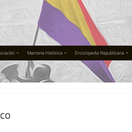
ociación
Memoria Histórica
Enciclopedia Republicana
sco