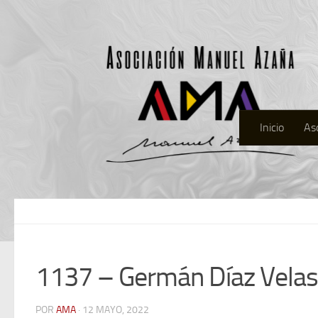
Inicio
As
1137 – Germán Díaz Vela
POR
AMA
· 12 MAYO, 2022