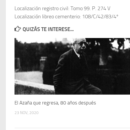
Localización registro civil: Tomo 99. P. 274 V
Localización libreo cementerio: 108/C/42/83/4º
QUIZÁS TE INTERESE...
El Azaña que regresa, 80 años después
23 NOV, 2020