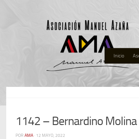
Inicio
As
1142 – Bernardino Molina
POR
AMA
· 12 MAYO, 2022