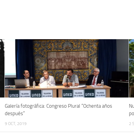
Galería fotográfica: Congreso Plural “Ochenta años
Nu
después”
po
9 OCT, 2019
2 