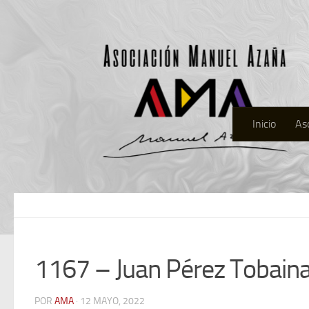
Inicio
As
1167 – Juan Pérez Tobain
POR
AMA
· 12 MAYO, 2022