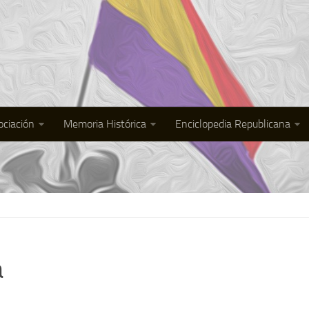
ociación
Memoria Histórica
Enciclopedia Republicana
a