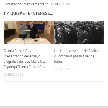
Localización libreo cementerio: 863/C/31/54
Contacto
QUIZÁS TE INTERESE...
Memoria Histórica
Investigación previa de la represión en Talavera de la Reina (1937-
1947).
Informe Represión en Toledo 1936-1947 | Buscador
Informe de la fosa de abril de 1939 de Tembleque
Galería fotográfica:
Los libros y escritos de Azaña
Enciclopedia Republicana
Presentación del ensayo
y Companys pasan a ser de
biográfico de José Maria Ots
todos
Militantes históricos IR
CapdequíGalería fotográfica:
14 DIC, 2020
Personajes republicanos
23 ENE, 2023
Izquierda Republicana. Agrupaciones y Militantes (1934-1939)
Izquierda Republicana. Navarra
Izquierda Republicana. Galicia
Textos esenciales del republicanismo