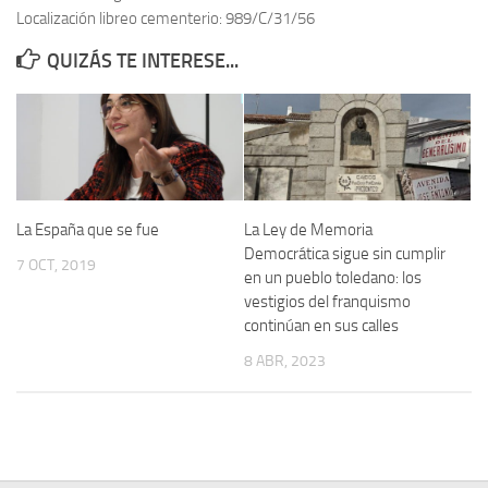
Localización libreo cementerio: 989/C/31/56
Contacto
QUIZÁS TE INTERESE...
Memoria Histórica
Investigación previa de la represión en Talavera de la Reina (1937-
1947).
Informe Represión en Toledo 1936-1947 | Buscador
Informe de la fosa de abril de 1939 de Tembleque
La España que se fue
La Ley de Memoria
Enciclopedia Republicana
Democrática sigue sin cumplir
7 OCT, 2019
en un pueblo toledano: los
Militantes históricos IR
vestigios del franquismo
Personajes republicanos
continúan en sus calles
Izquierda Republicana. Agrupaciones y Militantes (1934-1939)
8 ABR, 2023
Izquierda Republicana. Navarra
Izquierda Republicana. Galicia
Textos esenciales del republicanismo