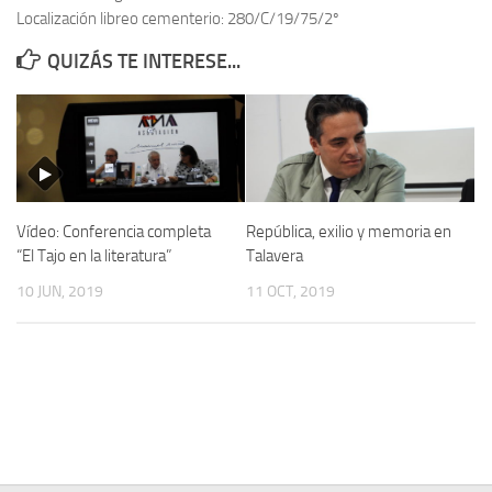
Localización libreo cementerio: 280/C/19/75/2º
Contacto
QUIZÁS TE INTERESE...
Memoria Histórica
Investigación previa de la represión en Talavera de la Reina (1937-
1947).
Informe Represión en Toledo 1936-1947 | Buscador
Informe de la fosa de abril de 1939 de Tembleque
Vídeo: Conferencia completa
República, exilio y memoria en
Enciclopedia Republicana
“El Tajo en la literatura”
Talavera
Militantes históricos IR
10 JUN, 2019
11 OCT, 2019
Personajes republicanos
Izquierda Republicana. Agrupaciones y Militantes (1934-1939)
Izquierda Republicana. Navarra
Izquierda Republicana. Galicia
Textos esenciales del republicanismo