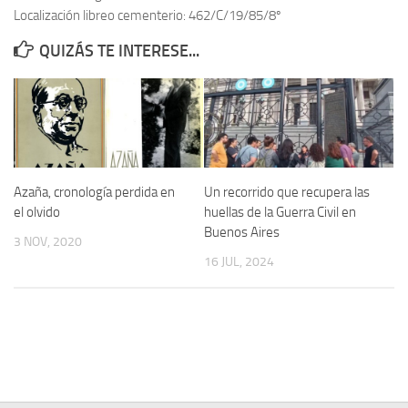
Localización libreo cementerio: 462/C/19/85/8º
Contacto
QUIZÁS TE INTERESE...
Memoria Histórica
Investigación previa de la represión en Talavera de la Reina (1937-
1947).
Informe Represión en Toledo 1936-1947 | Buscador
Informe de la fosa de abril de 1939 de Tembleque
Azaña, cronología perdida en
Un recorrido que recupera las
Enciclopedia Republicana
el olvido
huellas de la Guerra Civil en
Buenos Aires
Militantes históricos IR
3 NOV, 2020
16 JUL, 2024
Personajes republicanos
Izquierda Republicana. Agrupaciones y Militantes (1934-1939)
Izquierda Republicana. Navarra
Izquierda Republicana. Galicia
Textos esenciales del republicanismo