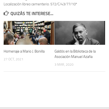
Localización libreo cementerio: 572/C/43/77/10º
Contacto
QUIZÁS TE INTERESE...
Memoria Histórica
Investigación previa de la represión en Talavera de la Reina (1937-
1947).
Informe Represión en Toledo 1936-1947 | Buscador
Informe de la fosa de abril de 1939 de Tembleque
Homenaje a Mario J. Bonilla
Galdós en la Biblioteca de la
Enciclopedia Republicana
Asociación Manuel Azaña
27 OCT, 2021
Militantes históricos IR
3 MAR, 2020
Personajes republicanos
Izquierda Republicana. Agrupaciones y Militantes (1934-1939)
Izquierda Republicana. Navarra
Izquierda Republicana. Galicia
Textos esenciales del republicanismo