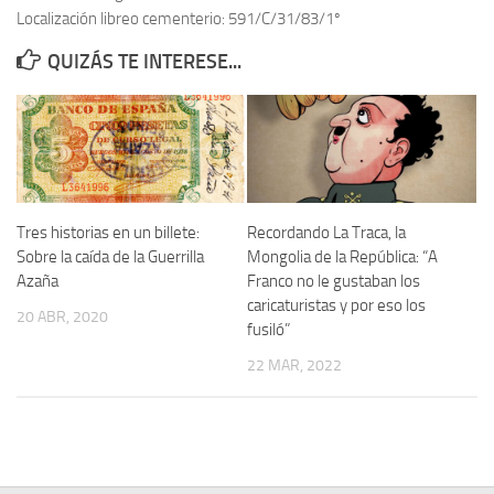
Localización libreo cementerio: 591/C/31/83/1º
Contacto
QUIZÁS TE INTERESE...
Memoria Histórica
Investigación previa de la represión en Talavera de la Reina (1937-
1947).
Informe Represión en Toledo 1936-1947 | Buscador
Informe de la fosa de abril de 1939 de Tembleque
Tres historias en un billete:
Recordando La Traca, la
Enciclopedia Republicana
Sobre la caída de la Guerrilla
Mongolia de la República: “A
Azaña
Franco no le gustaban los
Militantes históricos IR
caricaturistas y por eso los
20 ABR, 2020
Personajes republicanos
fusiló”
Izquierda Republicana. Agrupaciones y Militantes (1934-1939)
22 MAR, 2022
Izquierda Republicana. Navarra
Izquierda Republicana. Galicia
Textos esenciales del republicanismo