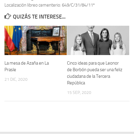
Localización libreo cementerio: 649/C/31/84/11º
Contacto
QUIZÁS TE INTERESE...
Memoria Histórica
Investigación previa de la represión en Talavera de la Reina (1937-
1947).
Informe Represión en Toledo 1936-1947 | Buscador
Informe de la fosa de abril de 1939 de Tembleque
La mesa de Azaña en La
Cinco ideas para que Leonor
Enciclopedia Republicana
Prasle
de Borbón pueda ser una feliz
ciudadana de la Tercera
Militantes históricos IR
21 DIC, 2020
República
Personajes republicanos
15 SEP, 2020
Izquierda Republicana. Agrupaciones y Militantes (1934-1939)
Izquierda Republicana. Navarra
Izquierda Republicana. Galicia
Textos esenciales del republicanismo