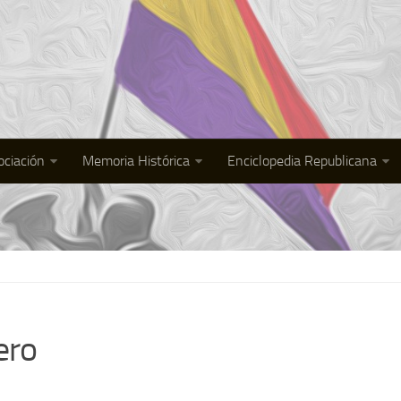
ociación
Memoria Histórica
Enciclopedia Republicana
ero