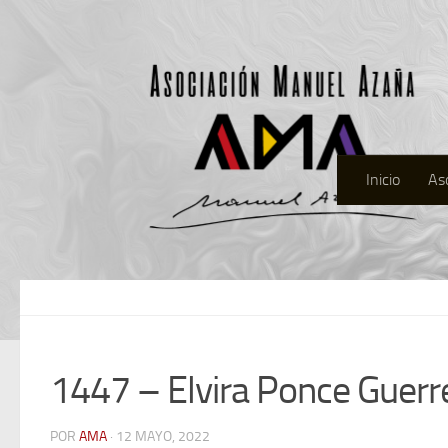
Inicio
As
1447 – Elvira Ponce Guerr
POR
AMA
· 12 MAYO, 2022