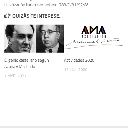
Localización libreo cementerio: 783/C/31/97/8º
Contacto
QUIZÁS TE INTERESE...
Memoria Histórica
Investigación previa de la represión en Talavera de la Reina (1937-
1947).
Informe Represión en Toledo 1936-1947 | Buscador
Informe de la fosa de abril de 1939 de Tembleque
El genio castellano según
Actividades 2020
Enciclopedia Republicana
Azaña y Machado
15 ENE, 2020
Militantes históricos IR
1 MAR, 2021
Personajes republicanos
Izquierda Republicana. Agrupaciones y Militantes (1934-1939)
Izquierda Republicana. Navarra
Izquierda Republicana. Galicia
Textos esenciales del republicanismo