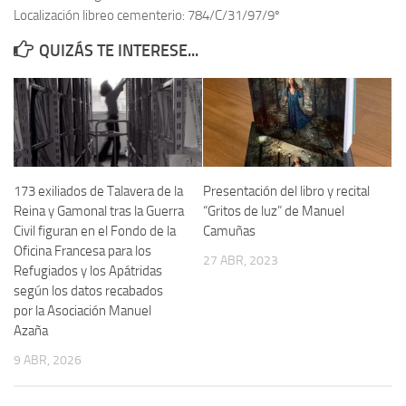
Localización libreo cementerio: 784/C/31/97/9º
Contacto
QUIZÁS TE INTERESE...
Memoria Histórica
Investigación previa de la represión en Talavera de la Reina (1937-
1947).
Informe Represión en Toledo 1936-1947 | Buscador
Informe de la fosa de abril de 1939 de Tembleque
173 exiliados de Talavera de la
Presentación del libro y recital
Enciclopedia Republicana
Reina y Gamonal tras la Guerra
“Gritos de luz” de Manuel
Civil figuran en el Fondo de la
Camuñas
Militantes históricos IR
Oficina Francesa para los
27 ABR, 2023
Personajes republicanos
Refugiados y los Apátridas
según los datos recabados
Izquierda Republicana. Agrupaciones y Militantes (1934-1939)
por la Asociación Manuel
Izquierda Republicana. Navarra
Azaña
Izquierda Republicana. Galicia
9 ABR, 2026
Textos esenciales del republicanismo