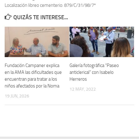
Localización libreo cementerio: 879/C/31/98/7º
Contacto
QUIZÁS TE INTERESE...
Memoria Histórica
Investigación previa de la represión en Talavera de la Reina (1937-
1947).
Informe Represión en Toledo 1936-1947 | Buscador
Informe de la fosa de abril de 1939 de Tembleque
Fundación Campaner explica
Galería fotográfica “Paseo
Enciclopedia Republicana
en la AMA las dificultades que
anticlerical” con Isabelo
encuentran para tratar a los
Herreros
Militantes históricos IR
niños afectados por la Noma
12 MAY, 2022
Personajes republicanos
19 JUN, 2026
Izquierda Republicana. Agrupaciones y Militantes (1934-1939)
Izquierda Republicana. Navarra
Izquierda Republicana. Galicia
Textos esenciales del republicanismo