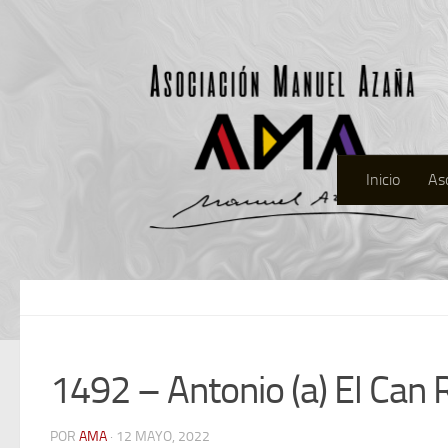
Inicio
As
1492 – Antonio (a) El Ca
POR
AMA
· 12 MAYO, 2022