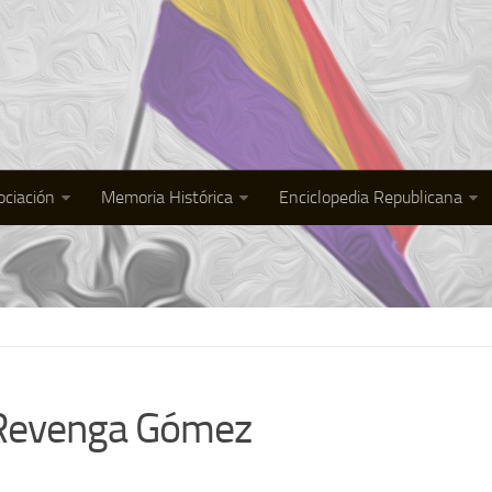
ociación
Memoria Histórica
Enciclopedia Republicana
n Revenga Gómez