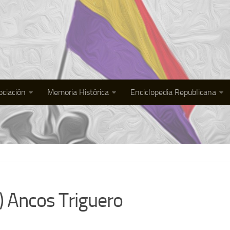
ociación
Memoria Histórica
Enciclopedia Republicana
) Ancos Triguero