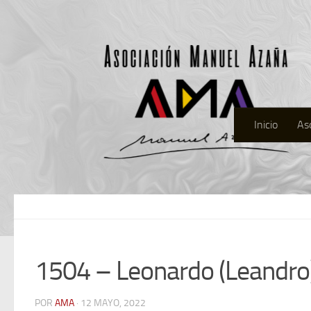
Inicio
As
1504 – Leonardo (Leandro
POR
AMA
· 12 MAYO, 2022