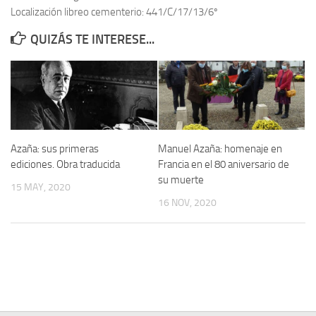
Localización libreo cementerio: 441/C/17/13/6º
Contacto
QUIZÁS TE INTERESE...
Memoria Histórica
Investigación previa de la represión en Talavera de la Reina (1937-
1947).
Informe Represión en Toledo 1936-1947 | Buscador
Informe de la fosa de abril de 1939 de Tembleque
Azaña: sus primeras
Manuel Azaña: homenaje en
Enciclopedia Republicana
ediciones. Obra traducida
Francia en el 80 aniversario de
su muerte
Militantes históricos IR
15 MAY, 2020
16 NOV, 2020
Personajes republicanos
Izquierda Republicana. Agrupaciones y Militantes (1934-1939)
Izquierda Republicana. Navarra
Izquierda Republicana. Galicia
Textos esenciales del republicanismo